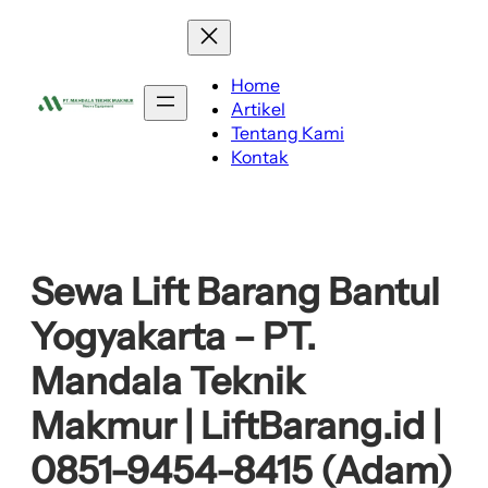
Lewati
ke
konten
Home
Artikel
Tentang Kami
Kontak
Sewa Lift Barang Bantul
Yogyakarta – PT.
Mandala Teknik
Makmur | LiftBarang.id |
0851-9454-8415 (Adam)