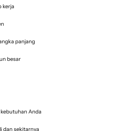
 kerja
en
jangka panjang
un besar
u kebutuhan Anda
li dan sekitarnya