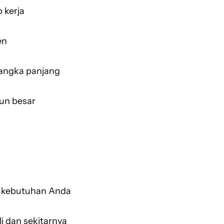
 kerja
en
jangka panjang
un besar
u kebutuhan Anda
li dan sekitarnya