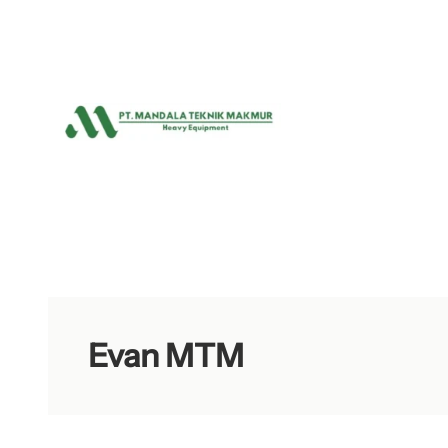
Lewati
ke
konten
Evan MTM