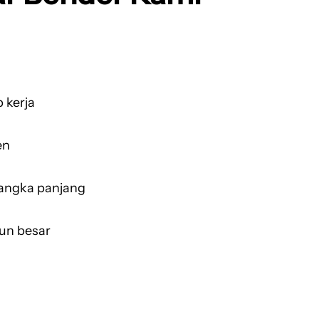
 kerja
en
jangka panjang
un besar