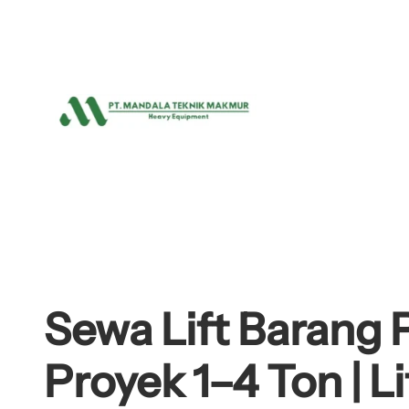
Lewati
ke
konten
Sewa Lift Barang P
Proyek 1–4 Ton | L