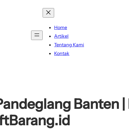
Home
Artikel
Tentang Kami
Kontak
andeglang Banten | L
iftBarang.id