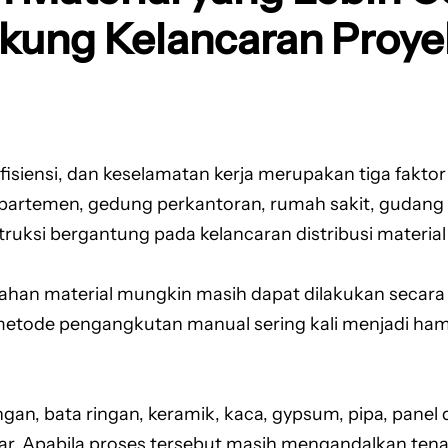
kung Kelancaran Proye
efisiensi, dan keselamatan kerja merupakan tiga fak
 apartemen, gedung perkantoran, rumah sakit, gudang 
struksi bergantung pada kelancaran distribusi material
han material mungkin masih dapat dilakukan secara
, metode pengangkutan manual sering kali menjadi ha
ingan, bata ringan, keramik, kaca, gypsum, pipa, panel
sar. Apabila proses tersebut masih mengandalkan ten