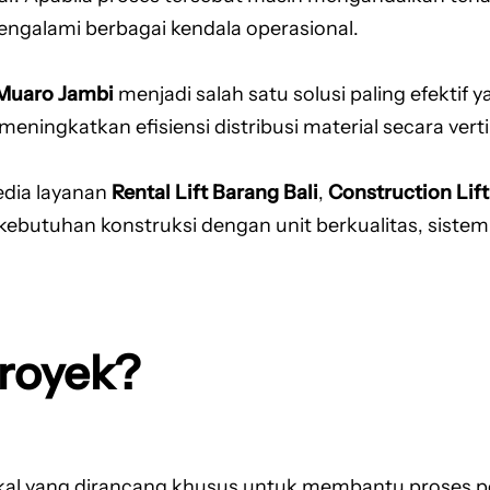
engalami berbagai kendala operasional.
 Muaro Jambi
menjadi salah satu solusi paling efektif y
ningkatkan efisiensi distribusi material secara verti
edia layanan
Rental Lift Barang Bali
,
Construction Lif
butuhan konstruksi dengan unit berkualitas, sistem
Proyek?
ikal yang dirancang khusus untuk membantu proses pe