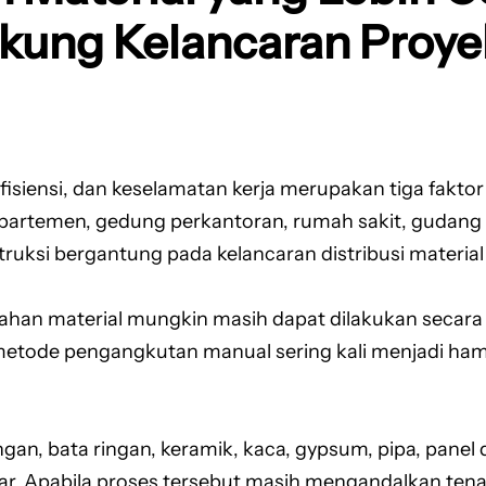
kung Kelancaran Proye
efisiensi, dan keselamatan kerja merupakan tiga fak
 apartemen, gedung perkantoran, rumah sakit, gudang 
struksi bergantung pada kelancaran distribusi material
han material mungkin masih dapat dilakukan secara
, metode pengangkutan manual sering kali menjadi ha
ingan, bata ringan, keramik, kaca, gypsum, pipa, panel
sar. Apabila proses tersebut masih mengandalkan ten