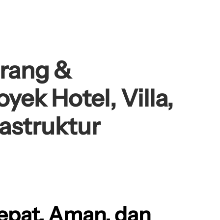
arang &
yek Hotel, Villa,
astruktur
epat, Aman, dan