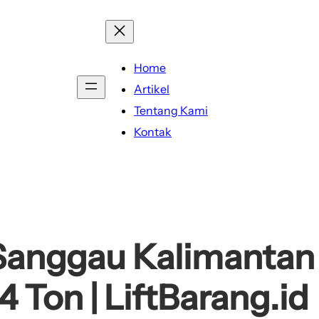
Home
Artikel
Tentang Kami
Kontak
Sanggau Kalimantan B
4 Ton | LiftBarang.id