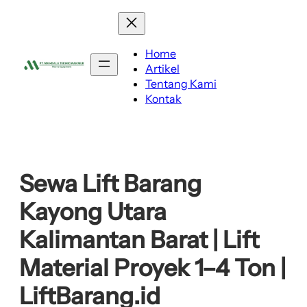
Lewati
ke
konten
Home
Artikel
Tentang Kami
Kontak
Sewa Lift Barang
Kayong Utara
Kalimantan Barat | Lift
Material Proyek 1–4 Ton |
LiftBarang.id