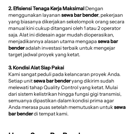
2. Efisiensi Tenaga Kerja Maksimal
Dengan
menggunakan layanan
sewa bar bender
, pekerjaan
yang biasanya dikerjakan sekelompok orang secara
manual kini cukup ditangani oleh 1 atau 2 operator
saja. Alat ini didesain agar mudah dioperasikan,
menjadikannya alasan utama mengapa
sewa bar
bender
adalah investasi terbaik untuk mengejar
target jadwal proyek yang ketat.
3. Kondisi Alat Siap Pakai
Kami sangat peduli pada kelancaran proyek Anda.
Setiap unit
sewa bar bender
yang dikirim sudah
melewati tahap Quality Control yang ketat. Mulai
dari sistem kelistrikan hingga fungsi gigi transmisi,
semuanya dipastikan dalam kondisi prima agar
Anda merasa puas setelah memutuskan untuk
sewa
bar bender
di tempat kami.