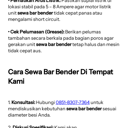
• Perhatikan Arus Listrik:
Pastikan suplai listrik di
lokasi stabil pada 5 – 8 Ampere agar motor listrik
unit
sewa bar bender
tidak cepat panas atau
mengalami short circuit.
• Cek Pelumasan (Grease):
Berikan pelumas
tambahan secara berkala pada bagian poros agar
gerakan unit
sewa bar bender
tetap halus dan mesin
tidak cepat aus.
Cara Sewa Bar Bender Di Tempat
Kami
1.
Konsultasi:
Hubungi
0851-8307-7364
untuk
mendiskusikan kebutuhan
sewa bar bender
sesuai
diameter besi Anda.
2.
Diskusi Spesifikasi:
Kami akan