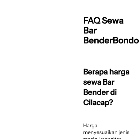
FAQ Sewa
Bar
BenderBond
Berapa harga
sewa Bar
Bender di
Cilacap?
Harga
menyesuaikan jenis
mesin, kapasitas,