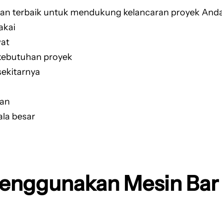
n terbaik untuk mendukung kelancaran proyek Anda.
akai
wat
 kebutuhan proyek
sekitarnya
ran
ala besar
l
enggunakan Mesin Bar