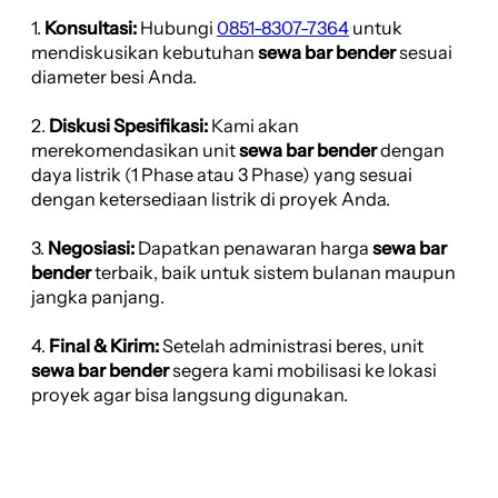
1.
Konsultasi:
Hubungi
0851-8307-7364
untuk
mendiskusikan kebutuhan
sewa bar bender
sesuai
diameter besi Anda.
2.
Diskusi Spesifikasi:
Kami akan
merekomendasikan unit
sewa bar bender
dengan
daya listrik (1 Phase atau 3 Phase) yang sesuai
dengan ketersediaan listrik di proyek Anda.
3.
Negosiasi:
Dapatkan penawaran harga
sewa bar
bender
terbaik, baik untuk sistem bulanan maupun
jangka panjang.
4.
Final & Kirim:
Setelah administrasi beres, unit
sewa bar bender
segera kami mobilisasi ke lokasi
proyek agar bisa langsung digunakan.