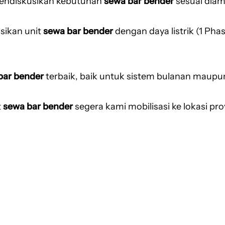
endiskusikan kebutuhan
sewa bar bender
sesuai diam
ikan unit
sewa bar bender
dengan daya listrik (1 Pha
bar bender
terbaik, baik untuk sistem bulanan maupu
t
sewa bar bender
segera kami mobilisasi ke lokasi pr