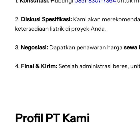
1.
Konsultasi:
Hubungi
0851-8307-7364
untuk m
2.
Diskusi Spesifikasi:
Kami akan merekomendas
ketersediaan listrik di proyek Anda.
3.
Negosiasi:
Dapatkan penawaran harga
sewa 
4.
Final & Kirim:
Setelah administrasi beres, uni
Profil PT Kami