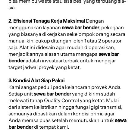
bisa memicu waste atau sisa besi yang terbuang sia-
sia.
2. Efisiensi Tenaga Kerja Maksimal
Dengan
menggunakan layanan
sewa bar bender
, pekerjaan
yang biasanya dikerjakan sekelompok orang secara
manual kini cukup ditangani oleh 1 atau 2 operator
saja. Alat ini didesain agar mudah dioperasikan,
menjadikannya alasan utama mengapa
sewa bar
bender
adalah investasi terbaik untuk mengejar
target jadwal proyek yang ketat.
3. Kondisi Alat Siap Pakai
Kami sangat peduli pada kelancaran proyek Anda.
Setiap unit
sewa bar bender
yang dikirim sudah
melewati tahap Quality Control yang ketat. Mulai
dari sistem kelistrikan hingga fungsi gigi transmisi,
semuanya dipastikan dalam kondisi prima agar
Anda merasa puas setelah memutuskan untuk
sewa
bar bender
di tempat kami.