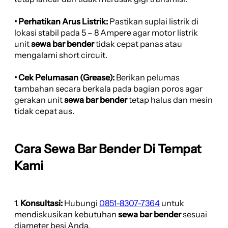
• Perhatikan Arus Listrik:
Pastikan suplai listrik di
lokasi stabil pada 5 – 8 Ampere agar motor listrik
unit
sewa bar bender
tidak cepat panas atau
mengalami short circuit.
• Cek Pelumasan (Grease):
Berikan pelumas
tambahan secara berkala pada bagian poros agar
gerakan unit
sewa bar bender
tetap halus dan mesin
tidak cepat aus.
Cara Sewa Bar Bender Di Tempat
Kami
1.
Konsultasi:
Hubungi
0851-8307-7364
untuk
mendiskusikan kebutuhan
sewa bar bender
sesuai
diameter besi Anda.