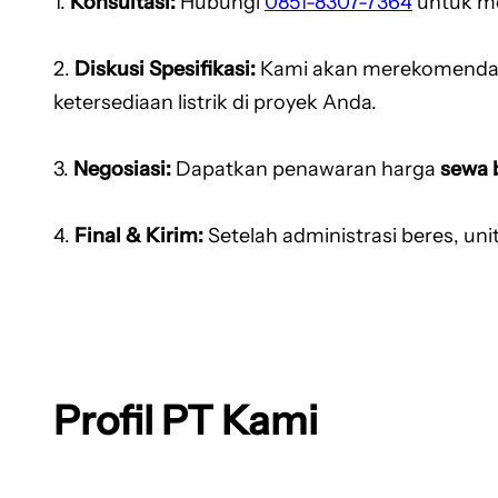
1.
Konsultasi:
Hubungi
0851-8307-7364
untuk m
2.
Diskusi Spesifikasi:
Kami akan merekomendas
ketersediaan listrik di proyek Anda.
3.
Negosiasi:
Dapatkan penawaran harga
sewa 
4.
Final & Kirim:
Setelah administrasi beres, uni
Profil PT Kami