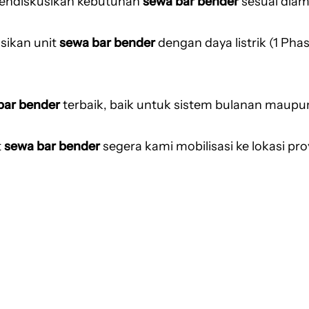
endiskusikan kebutuhan
sewa bar bender
sesuai diam
ikan unit
sewa bar bender
dengan daya listrik (1 Pha
bar bender
terbaik, baik untuk sistem bulanan maupu
t
sewa bar bender
segera kami mobilisasi ke lokasi pr