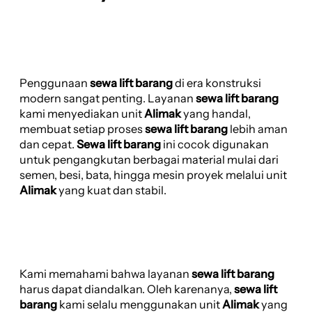
Penggunaan
sewa lift barang
di era konstruksi
modern sangat penting. Layanan
sewa lift barang
kami menyediakan unit
Alimak
yang handal,
membuat setiap proses
sewa lift barang
lebih aman
dan cepat.
Sewa lift barang
ini cocok digunakan
untuk pengangkutan berbagai material mulai dari
semen, besi, bata, hingga mesin proyek melalui unit
Alimak
yang kuat dan stabil.
Kami memahami bahwa layanan
sewa lift barang
harus dapat diandalkan. Oleh karenanya,
sewa lift
barang
kami selalu menggunakan unit
Alimak
yang