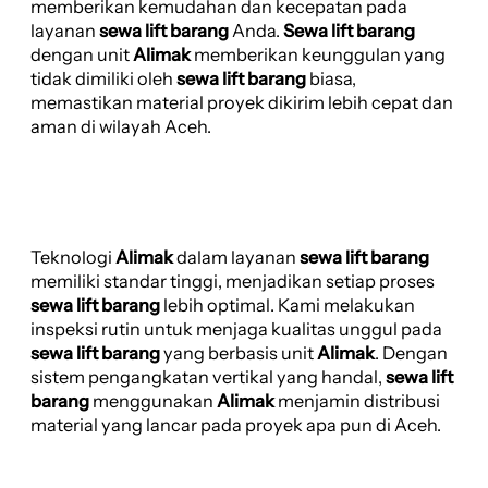
memberikan kemudahan dan kecepatan pada
layanan
sewa lift barang
Anda.
Sewa lift barang
dengan unit
Alimak
memberikan keunggulan yang
tidak dimiliki oleh
sewa lift barang
biasa,
memastikan material proyek dikirim lebih cepat dan
aman di wilayah Aceh.
Teknologi
Alimak
dalam layanan
sewa lift barang
memiliki standar tinggi, menjadikan setiap proses
sewa lift barang
lebih optimal. Kami melakukan
inspeksi rutin untuk menjaga kualitas unggul pada
sewa lift barang
yang berbasis unit
Alimak
. Dengan
sistem pengangkatan vertikal yang handal,
sewa lift
barang
menggunakan
Alimak
menjamin distribusi
material yang lancar pada proyek apa pun di Aceh.