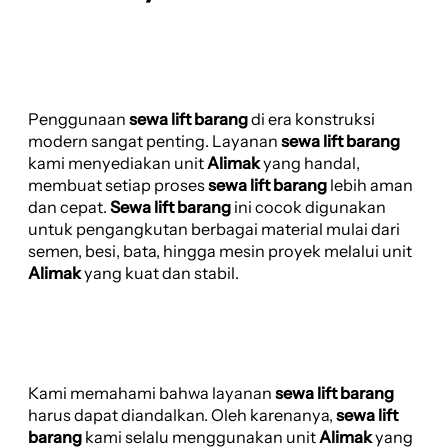
Penggunaan
sewa lift barang
di era konstruksi
modern sangat penting. Layanan
sewa lift barang
kami menyediakan unit
Alimak
yang handal,
membuat setiap proses
sewa lift barang
lebih aman
dan cepat.
Sewa lift barang
ini cocok digunakan
untuk pengangkutan berbagai material mulai dari
semen, besi, bata, hingga mesin proyek melalui unit
Alimak
yang kuat dan stabil.
Kami memahami bahwa layanan
sewa lift barang
harus dapat diandalkan. Oleh karenanya,
sewa lift
barang
kami selalu menggunakan unit
Alimak
yang