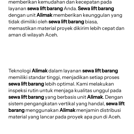
memberikan kemudahan dan kecepatan pada
layanan
sewa lift barang
Anda.
Sewa lift barang
dengan unit
Alimak
memberikan keunggulan yang
tidak dimiliki oleh
sewa lift barang
biasa,
memastikan material proyek dikirim lebih cepat dan
aman di wilayah Aceh.
Teknologi
Alimak
dalam layanan
sewa lift barang
memiliki standar tinggi, menjadikan setiap proses
sewa lift barang
lebih optimal. Kami melakukan
inspeksi rutin untuk menjaga kualitas unggul pada
sewa lift barang
yang berbasis unit
Alimak
. Dengan
sistem pengangkatan vertikal yang handal,
sewa lift
barang
menggunakan
Alimak
menjamin distribusi
material yang lancar pada proyek apa pun di Aceh.