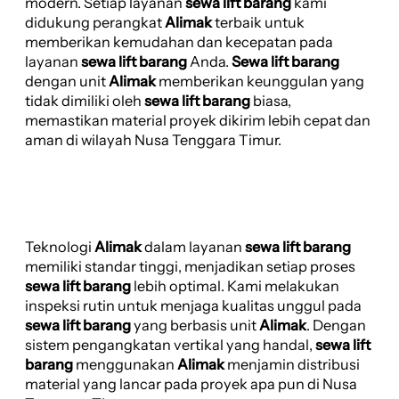
modern. Setiap layanan
sewa lift barang
kami
didukung perangkat
Alimak
terbaik untuk
memberikan kemudahan dan kecepatan pada
layanan
sewa lift barang
Anda.
Sewa lift barang
dengan unit
Alimak
memberikan keunggulan yang
tidak dimiliki oleh
sewa lift barang
biasa,
memastikan material proyek dikirim lebih cepat dan
aman di wilayah Nusa Tenggara Timur.
Teknologi
Alimak
dalam layanan
sewa lift barang
memiliki standar tinggi, menjadikan setiap proses
sewa lift barang
lebih optimal. Kami melakukan
inspeksi rutin untuk menjaga kualitas unggul pada
sewa lift barang
yang berbasis unit
Alimak
. Dengan
sistem pengangkatan vertikal yang handal,
sewa lift
barang
menggunakan
Alimak
menjamin distribusi
material yang lancar pada proyek apa pun di Nusa