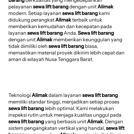
pelayanan
sewa lift barang
dengan unit
Alimak
modern. Setiap layanan
sewa lift barang
kami
didukung perangkat
Alimak
terbaik untuk
memberikan kemudahan dan kecepatan pada
layanan
sewa lift barang
Anda.
Sewa lift barang
dengan unit
Alimak
memberikan keunggulan yang
tidak dimiliki oleh
sewa lift barang
biasa,
memastikan material proyek dikirim lebih cepat dan
aman di wilayah Nusa Tenggara Barat.
Teknologi
Alimak
dalam layanan
sewa lift barang
memiliki standar tinggi, menjadikan setiap proses
sewa lift barang
lebih optimal. Kami melakukan
inspeksi rutin untuk menjaga kualitas unggul pada
sewa lift barang
yang berbasis unit
Alimak
. Dengan
sistem pengangkatan vertikal yang handal,
sewa lift