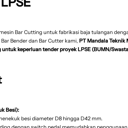
 LPSE
esin Bar Cutting untuk fabrikasi baja tulangan denga
at Bar Bender dan Bar Cutter kami,
PT Mandala Teknik 
g untuk keperluan tender proyek LPSE (BUMN/Swasta
t
k Besi):
 menekuk besi diameter D8 hingga D42 mm.
ending dengan switch pedal memudahkan penggunaan 