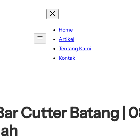
Home
Artikel
Tentang Kami
Kontak
ar Cutter Batang | 
gah