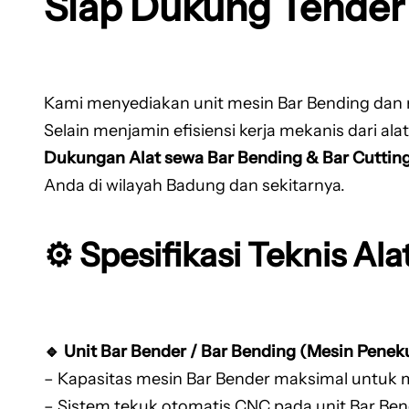
Siap Dukung Tender
Kami menyediakan unit mesin Bar Bending dan m
Selain menjamin efisiensi kerja mekanis dari al
Dukungan Alat sewa Bar Bending & Bar Cuttin
Anda di wilayah Badung dan sekitarnya.
⚙️ Spesifikasi Teknis Ala
🔹 Unit Bar Bender / Bar Bending (Mesin Peneku
– Kapasitas mesin Bar Bender maksimal untuk
– Sistem tekuk otomatis CNC pada unit Bar B