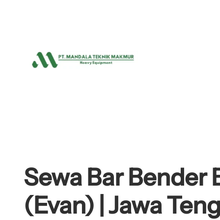
Lewati
ke
konten
Sewa Bar Bender B
(Evan) | Jawa Ten