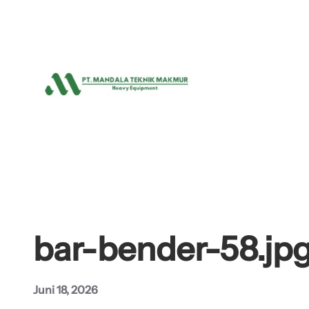
Lewati
ke
konten
bar-bender-58.jp
Juni 18, 2026