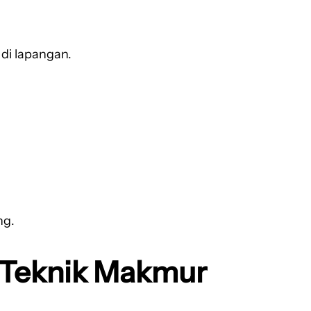
di lapangan.
ng.
a Teknik Makmur