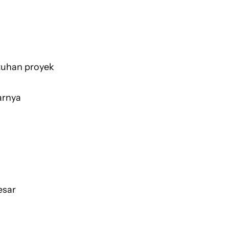
utuhan proyek
arnya
esar