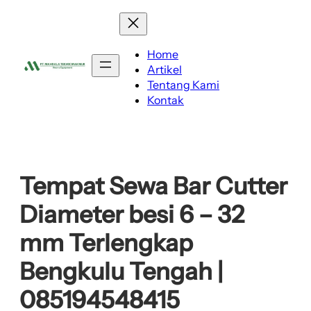
Lewati
ke
konten
Home
Artikel
Tentang Kami
Kontak
Tempat Sewa Bar Cutter
Diameter besi 6 – 32
mm Terlengkap
Bengkulu Tengah |
085194548415