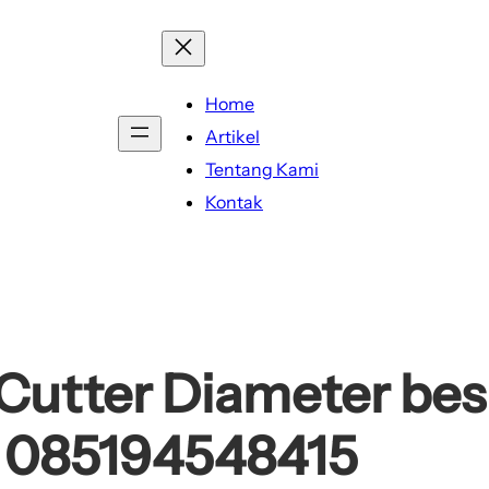
Home
Artikel
Tentang Kami
Kontak
Cutter Diameter bes
 | 085194548415