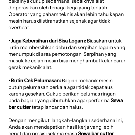
pakainya cukup sederhana, sebaiknya alat
dioperasikan oleh tenaga kerja yang terlatih.
Operator yang paham teknis akan lebih tahu kapan
mesin harus diistirahatkan sejenak agar tidak
overheat.
• Jaga Kebersihan dari Sisa Logam:
Biasakan untuk
rutin membersihkan debu dan serpihan logam yang
menumpuk di area pemotongan. Serpihan yang
masuk ke celah mesin bisa menghambat kelancaran
gerak mekanik alat.
• Rutin Cek Pelumasan:
Bagian mekanik mesin
butuh pelumasan berkala agar tidak cepat aus
karena gesekan. Cukup berikan pelumas ringan
pada bagian yang dibutuhkan agar performa
Sewa
bar cutter
tetap lancar dan halus.
Dengan mengikuti langkah-langkah sederhana ini,
Anda akan mendapatkan hasil kerja yang lebih
cepat dan presisi selama masa
Sewa bar cutter
,