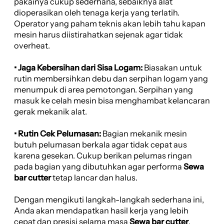
pakainya cukup sederhana, sebaiknya alat
dioperasikan oleh tenaga kerja yang terlatih.
Operator yang paham teknis akan lebih tahu kapan
mesin harus diistirahatkan sejenak agar tidak
overheat.
• Jaga Kebersihan dari Sisa Logam:
Biasakan untuk
rutin membersihkan debu dan serpihan logam yang
menumpuk di area pemotongan. Serpihan yang
masuk ke celah mesin bisa menghambat kelancaran
gerak mekanik alat.
• Rutin Cek Pelumasan:
Bagian mekanik mesin
butuh pelumasan berkala agar tidak cepat aus
karena gesekan. Cukup berikan pelumas ringan
pada bagian yang dibutuhkan agar performa
Sewa
bar cutter
tetap lancar dan halus.
Dengan mengikuti langkah-langkah sederhana ini,
Anda akan mendapatkan hasil kerja yang lebih
cepat dan presisi selama masa
Sewa bar cutter
,