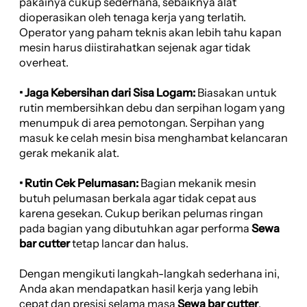
pakainya cukup sederhana, sebaiknya alat
dioperasikan oleh tenaga kerja yang terlatih.
Operator yang paham teknis akan lebih tahu kapan
mesin harus diistirahatkan sejenak agar tidak
overheat.
• Jaga Kebersihan dari Sisa Logam:
Biasakan untuk
rutin membersihkan debu dan serpihan logam yang
menumpuk di area pemotongan. Serpihan yang
masuk ke celah mesin bisa menghambat kelancaran
gerak mekanik alat.
• Rutin Cek Pelumasan:
Bagian mekanik mesin
butuh pelumasan berkala agar tidak cepat aus
karena gesekan. Cukup berikan pelumas ringan
pada bagian yang dibutuhkan agar performa
Sewa
bar cutter
tetap lancar dan halus.
Dengan mengikuti langkah-langkah sederhana ini,
Anda akan mendapatkan hasil kerja yang lebih
cepat dan presisi selama masa
Sewa bar cutter
,