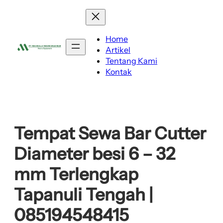
Lewati
ke
konten
Home
Artikel
Tentang Kami
Kontak
Tempat Sewa Bar Cutter
Diameter besi 6 – 32
mm Terlengkap
Tapanuli Tengah |
085194548415