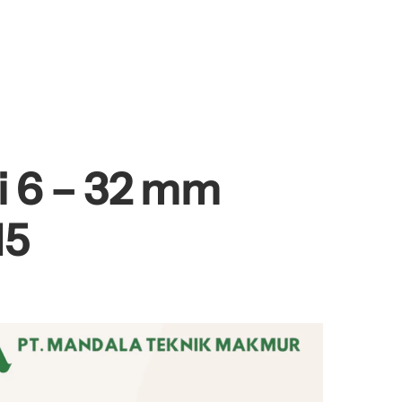
i 6 – 32 mm
15