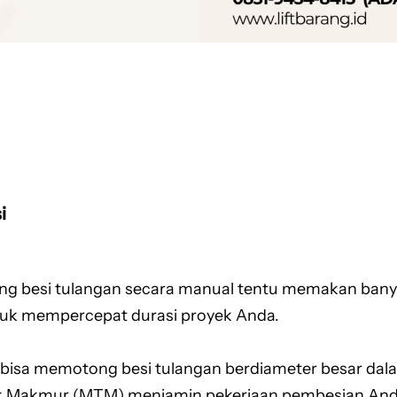
i
g besi tulangan secara manual tentu memakan banya
untuk mempercepat durasi proyek Anda.
 bisa memotong besi tulangan berdiameter besar dala
k Makmur (MTM) menjamin pekerjaan pembesian Anda j