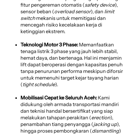
fitur pengereman otomatis (
safety device
),
sensor beban (
overload sensor
), dan
limit
switch
mekanis untuk memitigasi dan
mencegah risiko kecelakaan kerja di
ketinggian ekstrem.
Teknologi Motor 3 Phase:
Memanfaatkan
tenaga listrik 3 phase yang jauh lebih stabil,
hemat daya, dan bertenaga. Hal ini menjamin
lift dapat beroperasi dengan kapasitas penuh
tanpa penurunan performa meskipun diforsir
untuk memenuhi target kejar tayang harian
(
tight schedule
).
Mobilisasi Cepat ke Seluruh Aceh:
Kami
didukung oleh armada transportasi mandiri
dan teknisi handal bersertifikat yang siap
melakukan tahapan perakitan (
erection
),
penambahan tiang penyangga (
jacking up
),
hingga proses pembongkaran (
dismantling
)