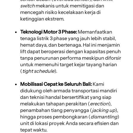
switch
mekanis untuk memitigasi dan
mencegah risiko kecelakaan kerja di
ketinggian ekstrem.
Teknologi Motor 3 Phase:
Memanfaatkan
tenaga listrik 3 phase yang jauh lebih stabil,
hemat daya, dan bertenaga. Hal ini menjamin
lift dapat beroperasi dengan kapasitas penuh
tanpa penurunan performa meskipun diforsir
untuk memenuhi target kejar tayang harian
(
tight schedule
).
Mobilisasi Cepat ke Seluruh Bali:
Kami
didukung oleh armada transportasi mandiri
dan teknisi handal bersertifikat yang siap
melakukan tahapan perakitan (
erection
),
penambahan tiang penyangga (
jacking up
),
hingga proses pembongkaran (
dismantling
)
unit di lokasi proyek Anda secara efisien dan
tepat waktu.