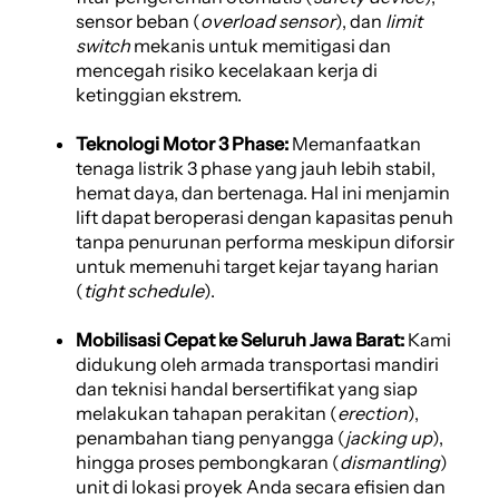
sensor beban (
overload sensor
), dan
limit
switch
mekanis untuk memitigasi dan
mencegah risiko kecelakaan kerja di
ketinggian ekstrem.
Teknologi Motor 3 Phase:
Memanfaatkan
tenaga listrik 3 phase yang jauh lebih stabil,
hemat daya, dan bertenaga. Hal ini menjamin
lift dapat beroperasi dengan kapasitas penuh
tanpa penurunan performa meskipun diforsir
untuk memenuhi target kejar tayang harian
(
tight schedule
).
Mobilisasi Cepat ke Seluruh Jawa Barat:
Kami
didukung oleh armada transportasi mandiri
dan teknisi handal bersertifikat yang siap
melakukan tahapan perakitan (
erection
),
penambahan tiang penyangga (
jacking up
),
hingga proses pembongkaran (
dismantling
)
unit di lokasi proyek Anda secara efisien dan