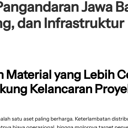
 Pangandaran Jawa Ba
ng, dan Infrastruktur
 Material yang Lebih C
ukung Kelancaran Proy
ah satu aset paling berharga. Keterlambatan distribusi
ya biaya operasional, hingga molornya target penye