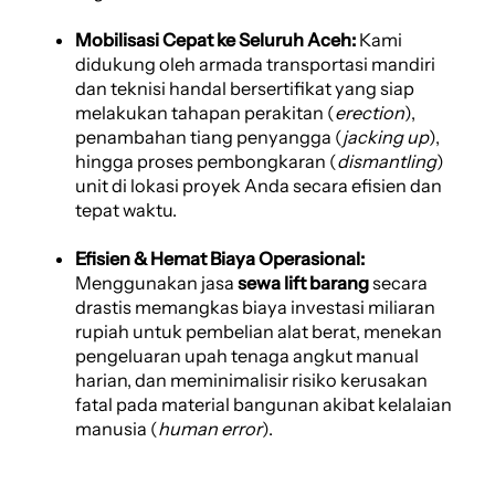
Mobilisasi Cepat ke Seluruh Aceh:
Kami
didukung oleh armada transportasi mandiri
dan teknisi handal bersertifikat yang siap
melakukan tahapan perakitan (
erection
),
penambahan tiang penyangga (
jacking up
),
hingga proses pembongkaran (
dismantling
)
unit di lokasi proyek Anda secara efisien dan
tepat waktu.
Efisien & Hemat Biaya Operasional:
Menggunakan jasa
sewa lift barang
secara
drastis memangkas biaya investasi miliaran
rupiah untuk pembelian alat berat, menekan
pengeluaran upah tenaga angkut manual
harian, dan meminimalisir risiko kerusakan
fatal pada material bangunan akibat kelalaian
manusia (
human error
).