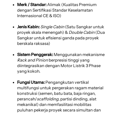
Merk / Standar:
Alimak (Kualitas Premium
dengan Sertifikasi Standar Keselamatan
Internasional CE & ISO)
Jenis Kabin:
Single Cabin
(Satu Sangkar untuk
proyek skala menengah) &
Double Cabin
(Dua
Sangkar untuk efisiensi ganda pada proyek
berskala raksasa)
Sistem Penggerak:
Menggunakan mekanisme
Rack and Pinion
berpresisi tinggi yang
diintegrasikan dengan Motor Listrik 3 Phase
yang kokoh.
Fungsi Utama:
Pengangkutan vertikal
multifungsi untuk pergerakan ragam material
konstruksi (semen, batu bata, baja ringan,
perancah/
scaffolding
, partisi dinding, alat
mekanikal) dan memfasilitasi mobilitas
puluhan pekerja proyek secara simultan dan