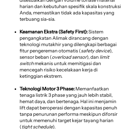
harian dan kebutuhan spesifik skala konstruksi
Anda, memastikan tidak ada kapasitas yang
terbuang sia-sia.
Keamanan Ekstra (Safety First):
Sistem
pengangkatan Alimak dirancang dengan
teknologi mutakhir yang dilengkapi berbagai
fitur pengereman otomatis (
safety device
),
sensor beban (
overload sensor
), dan
limit
switch
mekanis untuk memitigasi dan
mencegah risiko kecelakaan kerja di
ketinggian ekstrem.
Teknologi Motor 3 Phase:
Memanfaatkan
tenaga listrik 3 phase yang jauh lebih stabil,
hemat daya, dan bertenaga. Hal ini menjamin
lift dapat beroperasi dengan kapasitas penuh
tanpa penurunan performa meskipun diforsir
untuk memenuhi target kejar tayang harian
(
tight schedule
).