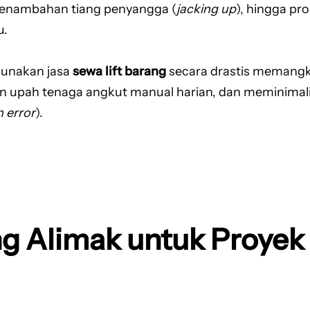
penambahan tiang penyangga (
jacking up
), hingga p
u.
unakan jasa
sewa lift barang
secara drastis memangka
 upah tenaga angkut manual harian, dan meminimalisir
 error
).
ang Alimak untuk Proye