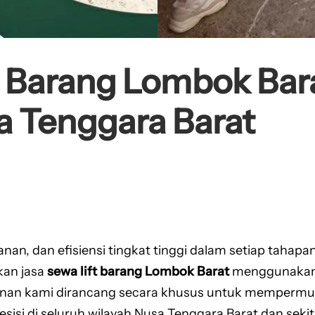
t Barang Lombok Bar
a Tenggara Barat
n, dan efisiensi tingkat tinggi dalam setiap tahapan
rkan jasa
sewa lift barang Lombok Barat
menggunakan
yanan kami dirancang secara khusus untuk memperm
esisi di seluruh wilayah Nusa Tenggara Barat dan sekit