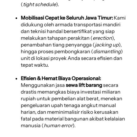
(
tight schedule
).
Mobilisasi Cepat ke Seluruh Jawa Timur:
Kami
didukung oleh armada transportasi mandiri
dan teknisi handal bersertifikat yang siap
melakukan tahapan perakitan (
erection
),
penambahan tiang penyangga (
jacking up
),
hingga proses pembongkaran (
dismantling
)
unit di lokasi proyek Anda secara efisien dan
tepat waktu.
Efisien & Hemat Biaya Operasional:
Menggunakan jasa
sewa lift barang
secara
drastis memangkas biaya investasi miliaran
rupiah untuk pembelian alat berat, menekan
pengeluaran upah tenaga angkut manual
harian, dan meminimalisir risiko kerusakan
fatal pada material bangunan akibat kelalaian
manusia (
human error
).