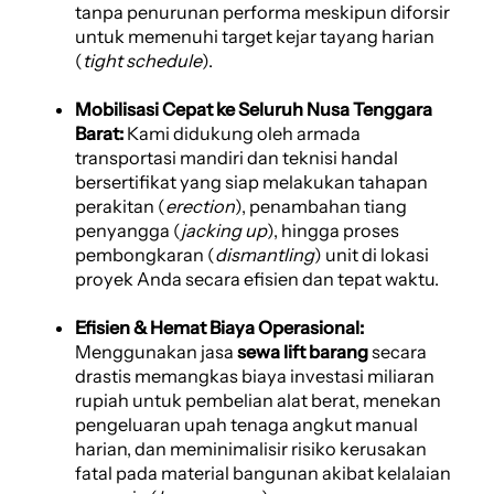
tanpa penurunan performa meskipun diforsir
untuk memenuhi target kejar tayang harian
(
tight schedule
).
Mobilisasi Cepat ke Seluruh Nusa Tenggara
Barat:
Kami didukung oleh armada
transportasi mandiri dan teknisi handal
bersertifikat yang siap melakukan tahapan
perakitan (
erection
), penambahan tiang
penyangga (
jacking up
), hingga proses
pembongkaran (
dismantling
) unit di lokasi
proyek Anda secara efisien dan tepat waktu.
Efisien & Hemat Biaya Operasional:
Menggunakan jasa
sewa lift barang
secara
drastis memangkas biaya investasi miliaran
rupiah untuk pembelian alat berat, menekan
pengeluaran upah tenaga angkut manual
harian, dan meminimalisir risiko kerusakan
fatal pada material bangunan akibat kelalaian