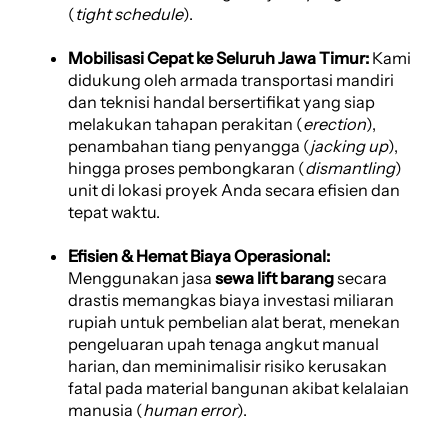
(
tight schedule
).
Mobilisasi Cepat ke Seluruh Jawa Timur:
Kami
didukung oleh armada transportasi mandiri
dan teknisi handal bersertifikat yang siap
melakukan tahapan perakitan (
erection
),
penambahan tiang penyangga (
jacking up
),
hingga proses pembongkaran (
dismantling
)
unit di lokasi proyek Anda secara efisien dan
tepat waktu.
Efisien & Hemat Biaya Operasional:
Menggunakan jasa
sewa lift barang
secara
drastis memangkas biaya investasi miliaran
rupiah untuk pembelian alat berat, menekan
pengeluaran upah tenaga angkut manual
harian, dan meminimalisir risiko kerusakan
fatal pada material bangunan akibat kelalaian
manusia (
human error
).