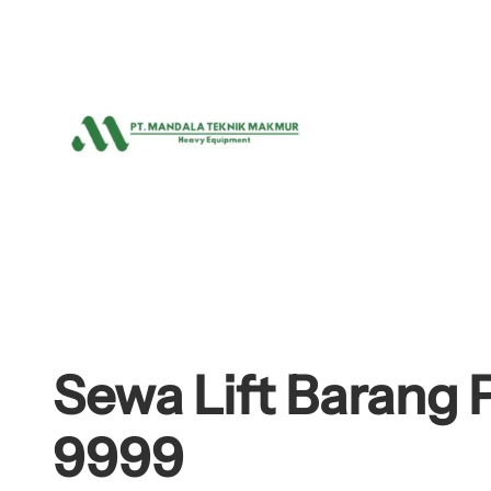
Lewati
ke
konten
Sewa Lift Barang 
9999