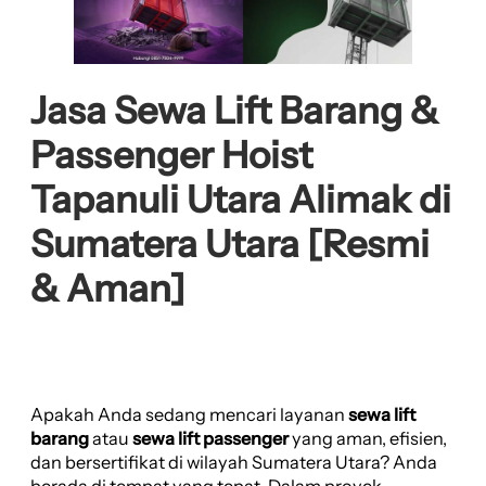
Jasa Sewa Lift Barang &
Passenger Hoist
Tapanuli Utara Alimak di
Sumatera Utara [Resmi
& Aman]
Apakah Anda sedang mencari layanan
sewa lift
barang
atau
sewa lift passenger
yang aman, efisien,
dan bersertifikat di wilayah Sumatera Utara? Anda
berada di tempat yang tepat. Dalam proyek