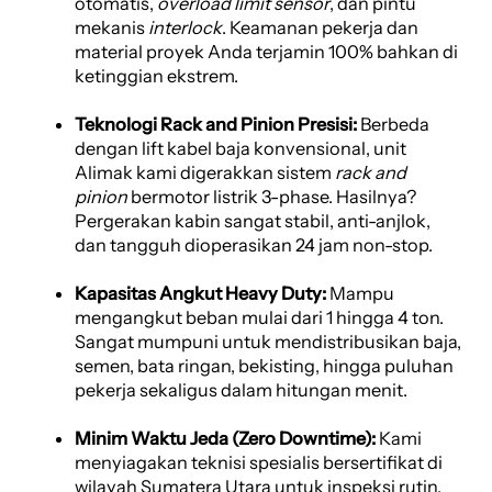
otomatis,
overload limit sensor
, dan pintu
mekanis
interlock
. Keamanan pekerja dan
material proyek Anda terjamin 100% bahkan di
ketinggian ekstrem.
Teknologi Rack and Pinion Presisi:
Berbeda
dengan lift kabel baja konvensional, unit
Alimak kami digerakkan sistem
rack and
pinion
bermotor listrik 3-phase. Hasilnya?
Pergerakan kabin sangat stabil, anti-anjlok,
dan tangguh dioperasikan 24 jam non-stop.
Kapasitas Angkut Heavy Duty:
Mampu
mengangkut beban mulai dari 1 hingga 4 ton.
Sangat mumpuni untuk mendistribusikan baja,
semen, bata ringan, bekisting, hingga puluhan
pekerja sekaligus dalam hitungan menit.
Minim Waktu Jeda (Zero Downtime):
Kami
menyiagakan teknisi spesialis bersertifikat di
wilayah Sumatera Utara untuk inspeksi rutin,