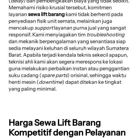
(
delay
) dan pembengkakan biaya yang tidak sedikit.
Memahami risiko krusial tersebut, komitmen
layanan
sewa lift barang
kami tidak berhenti pada
penyediaan fisik unit semata, melainkan juga
mencakup
support
layanan purna jual yang sangat
responsif. Kami menyiagakan tim
troubleshooting
dan mekanik berpengalaman yang senantiasa siap
sedia melayani keluhan di seluruh wilayah Sumatera
Barat. Apabila terjadi kendala teknis sekecil apapun,
teknisi ahli kami akan segera merespons ke lokasi
guna melakukan perbaikan instan atau penggantian
suku cadang (
spare parts
) orisinal, sehingga waktu
henti mesin (
downtime
) dapat ditekan ke tingkat
yang paling minimal.
Harga Sewa Lift Barang
Kompetitif dengan Pelayanan