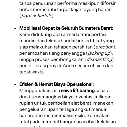
tanpa penurunan performa meskipun diforsir
untuk memenuhi target kejar tayang harian
(
tight schedule
).
Mobilisasi Cepat ke Seluruh Sumatera Barat:
Kami didukung oleh armada transportasi
mandiri dan teknisi handal bersertifikat yang
siap melakukan tahapan perakitan (
erection
),
penambahan tiang penyangga (
jacking up
),
hingga proses pembongkaran (
dismantling
)
unit di lokasi proyek Anda secara efisien dan
tepat waktu.
Efisien & Hemat Biaya Operasional:
Menggunakan jasa
sewa lift barang
secara
drastis memangkas biaya investasi miliaran
rupiah untuk pembelian alat berat, menekan
pengeluaran upah tenaga angkut manual
harian, dan meminimalisir risiko kerusakan
fatal pada material bangunan akibat kelalaian