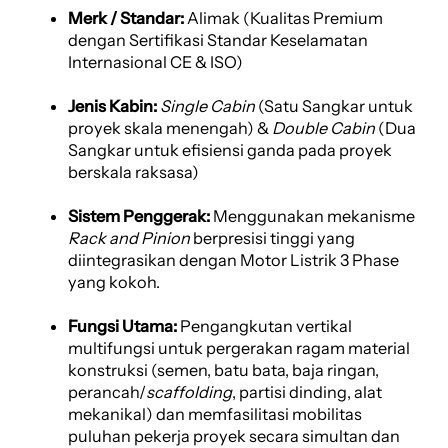
Merk / Standar:
Alimak (Kualitas Premium
dengan Sertifikasi Standar Keselamatan
Internasional CE & ISO)
Jenis Kabin:
Single Cabin
(Satu Sangkar untuk
proyek skala menengah) &
Double Cabin
(Dua
Sangkar untuk efisiensi ganda pada proyek
berskala raksasa)
Sistem Penggerak:
Menggunakan mekanisme
Rack and Pinion
berpresisi tinggi yang
diintegrasikan dengan Motor Listrik 3 Phase
yang kokoh.
Fungsi Utama:
Pengangkutan vertikal
multifungsi untuk pergerakan ragam material
konstruksi (semen, batu bata, baja ringan,
perancah/
scaffolding
, partisi dinding, alat
mekanikal) dan memfasilitasi mobilitas
puluhan pekerja proyek secara simultan dan