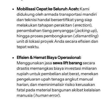
Mobilisasi Cepat ke Seluruh Aceh:
Kami
didukung oleh armada transportasi mandiri
dan teknisi handal bersertifikat yang siap
melakukan tahapan perakitan (
erection
),
penambahan tiang penyangga (
jacking up
),
hingga proses pembongkaran (
dismantling
)
unit di lokasi proyek Anda secara efisien dan
tepat waktu.
Efisien & Hemat Biaya Operasional:
Menggunakan jasa
sewa lift barang
secara
drastis memangkas biaya investasi miliaran
rupiah untuk pembelian alat berat, menekan
pengeluaran upah tenaga angkut manual
harian, dan meminimalisir risiko kerusakan
fatal pada material bangunan akibat kelalaian
manusia (
human error
).