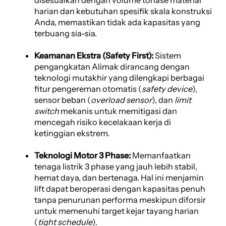
harian dan kebutuhan spesifik skala konstruksi
Anda, memastikan tidak ada kapasitas yang
terbuang sia-sia.
Keamanan Ekstra (Safety First):
Sistem
pengangkatan Alimak dirancang dengan
teknologi mutakhir yang dilengkapi berbagai
fitur pengereman otomatis (
safety device
),
sensor beban (
overload sensor
), dan
limit
switch
mekanis untuk memitigasi dan
mencegah risiko kecelakaan kerja di
ketinggian ekstrem.
Teknologi Motor 3 Phase:
Memanfaatkan
tenaga listrik 3 phase yang jauh lebih stabil,
hemat daya, dan bertenaga. Hal ini menjamin
lift dapat beroperasi dengan kapasitas penuh
tanpa penurunan performa meskipun diforsir
untuk memenuhi target kejar tayang harian
(
tight schedule
).