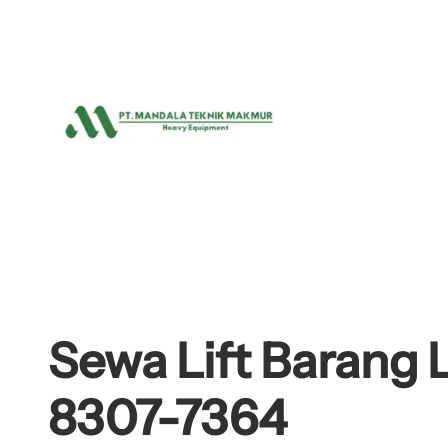
Lewati
ke
konten
Sewa Lift Barang L
8307-7364