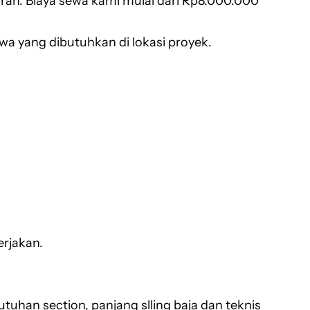
ran. Biaya sewa kami mulai dari Rp8.000.000
sewa yang dibutuhkan di lokasi proyek.
erjakan.
han section, panjang slling baja dan teknis