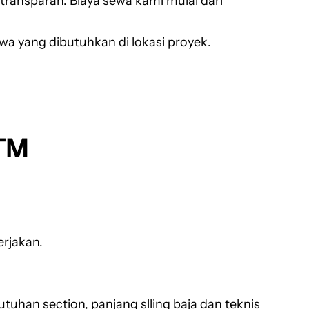
ransparan. Biaya sewa kami mulai dari
sewa yang dibutuhkan di lokasi proyek.
MTM
erjakan.
han section, panjang slling baja dan teknis