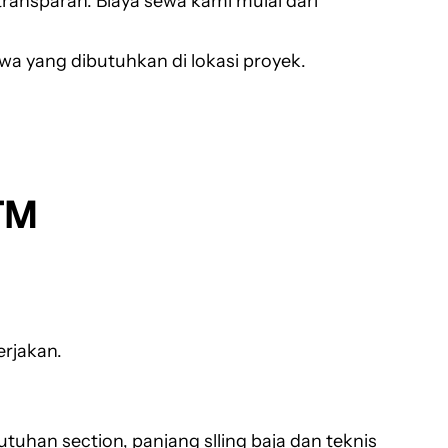
ransparan. Biaya sewa kami mulai dari
sewa yang dibutuhkan di lokasi proyek.
TM
erjakan.
han section, panjang slling baja dan teknis