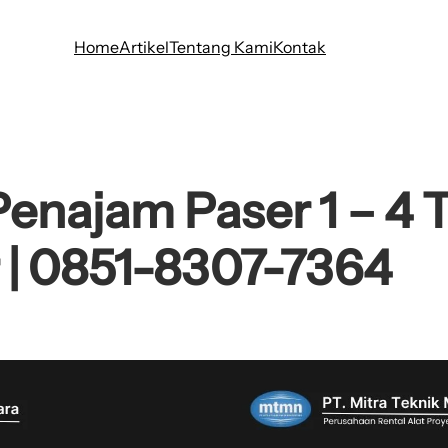
Home
Artikel
Tentang Kami
Kontak
Penajam Paser 1 – 4
 | 0851-8307-7364