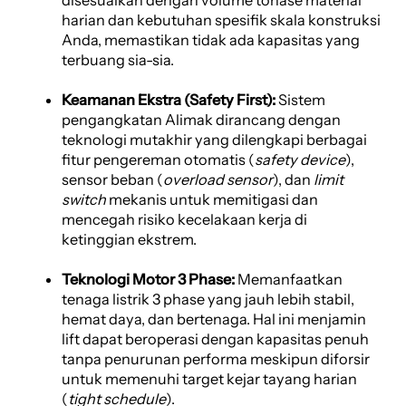
harian dan kebutuhan spesifik skala konstruksi
Anda, memastikan tidak ada kapasitas yang
terbuang sia-sia.
Keamanan Ekstra (Safety First):
Sistem
pengangkatan Alimak dirancang dengan
teknologi mutakhir yang dilengkapi berbagai
fitur pengereman otomatis (
safety device
),
sensor beban (
overload sensor
), dan
limit
switch
mekanis untuk memitigasi dan
mencegah risiko kecelakaan kerja di
ketinggian ekstrem.
Teknologi Motor 3 Phase:
Memanfaatkan
tenaga listrik 3 phase yang jauh lebih stabil,
hemat daya, dan bertenaga. Hal ini menjamin
lift dapat beroperasi dengan kapasitas penuh
tanpa penurunan performa meskipun diforsir
untuk memenuhi target kejar tayang harian
(
tight schedule
).