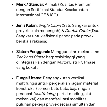
Merk / Standar:
Alimak (Kualitas Premium
dengan Sertifikasi Standar Keselamatan
Internasional CE & ISO)
Jenis Kabin:
Single Cabin
(Satu Sangkar untuk
proyek skala menengah) &
Double Cabin
(Dua
Sangkar untuk efisiensi ganda pada proyek
berskala raksasa)
Sistem Penggerak:
Menggunakan mekanisme
Rack and Pinion
berpresisi tinggi yang
diintegrasikan dengan Motor Listrik 3 Phase
yang kokoh.
Fungsi Utama:
Pengangkutan vertikal
multifungsi untuk pergerakan ragam material
konstruksi (semen, batu bata, baja ringan,
perancah/
scaffolding
, partisi dinding, alat
mekanikal) dan memfasilitasi mobilitas
puluhan pekerja proyek secara simultan dan