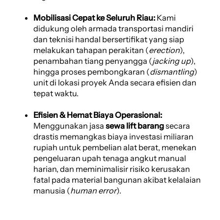
Mobilisasi Cepat ke Seluruh Riau:
Kami
didukung oleh armada transportasi mandiri
dan teknisi handal bersertifikat yang siap
melakukan tahapan perakitan (
erection
),
penambahan tiang penyangga (
jacking up
),
hingga proses pembongkaran (
dismantling
)
unit di lokasi proyek Anda secara efisien dan
tepat waktu.
Efisien & Hemat Biaya Operasional:
Menggunakan jasa
sewa lift barang
secara
drastis memangkas biaya investasi miliaran
rupiah untuk pembelian alat berat, menekan
pengeluaran upah tenaga angkut manual
harian, dan meminimalisir risiko kerusakan
fatal pada material bangunan akibat kelalaian
manusia (
human error
).