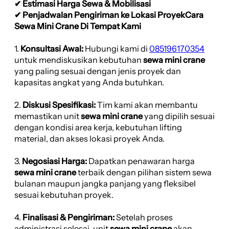
✔ Estimasi Harga Sewa & Mobilisasi
✔ Penjadwalan Pengiriman ke Lokasi ProyekCara
Sewa Mini Crane Di Tempat Kami
1.
Konsultasi Awal:
Hubungi kami di
085196170354
untuk mendiskusikan kebutuhan
sewa mini crane
yang paling sesuai dengan jenis proyek dan
kapasitas angkat yang Anda butuhkan.
2.
Diskusi Spesifikasi:
Tim kami akan membantu
memastikan unit
sewa mini crane
yang dipilih sesuai
dengan kondisi area kerja, kebutuhan lifting
material, dan akses lokasi proyek Anda.
3.
Negosiasi Harga:
Dapatkan penawaran harga
sewa mini crane
terbaik dengan pilihan sistem sewa
bulanan maupun jangka panjang yang fleksibel
sesuai kebutuhan proyek.
4.
Finalisasi & Pengiriman:
Setelah proses
administrasi selesai, unit
sewa mini crane
akan